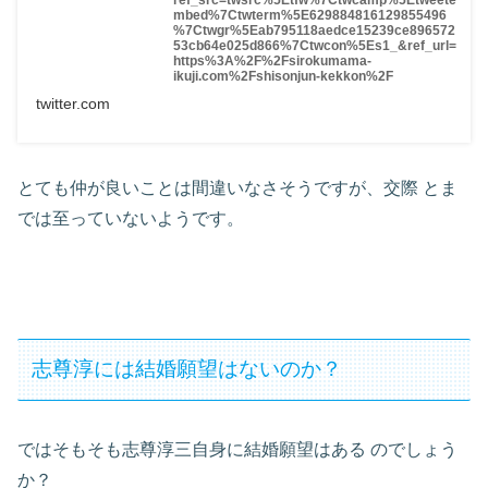
ref_src=twsrc%5Etfw%7Ctwcamp%5Etweete
mbed%7Ctwterm%5E629884816129855496
%7Ctwgr%5Eab795118aedce15239ce896572
53cb64e025d866%7Ctwcon%5Es1_&ref_url=
https%3A%2F%2Fsirokumama-
ikuji.com%2Fshisonjun-kekkon%2F
twitter.com
とても仲が良いことは間違いなさそうですが、交際
とま
では至っていないようです。
志尊淳には結婚願望はないのか？
ではそもそも志尊淳三自身に結婚願望はある
のでしょう
か？