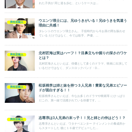
れた子供が 同じ道を歩む、というケースは...
ウエンツ瑛士には、兄ゆうきがいる！兄ゆうきを気遣う
男性芸能人
理由に共感！
タレントのウエンツ瑛士さん。 子役時代から今お茶の間を賑わせ
ている だけではなく、今では歌手、声優、...
北村匠海は実はハーフ！？目鼻立ちや掘りの深さのワケ
男性芸能人
とは？
北村匠海さんといえば、俳優として多くのドラマ、映画に出演して
いるだけではなく、ダンスロックバンド・D...
松坂桃李は姉と妹を持つ３人兄弟！豊富な兄弟エピソー
男性芸能人
ドが面白すぎる！！
松坂桃李さんといえば、今なお多くのドラマや映画等 にひっぱり
だこの、第一線で活躍されている俳優です。...
志尊淳は3人兄弟の末っ子！！兄と姉との仲はどう！？
男性芸能人
志尊淳さんといえば、ワタナベエンター テインメントの養成所か
らスタートした 後に１６歳でデビューした...