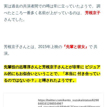
実は過去の共演者間での噂は常に立っていたようで、
調
べたところ一番多く名前が上がっているのは、
芳根京子
さんでした。
芳根京子さんとは、2015年上映の
『先輩と彼女』
で
共
演。
先輩役の志尊淳さんと芳根京子さんとが非常に
ビジュア
ル的にもお似合いということで、「本当に
付き合ってい
るのではないか？」と噂されたようです。
https://twitter.com/kento_suzuka/status/6298
84816129855496?