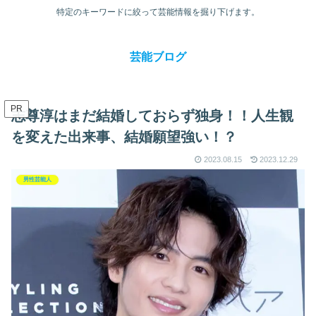
特定のキーワードに絞って芸能情報を掘り下げます。
芸能ブログ
PR
志尊淳はまだ結婚しておらず独身！！人生観
を変えた出来事、結婚願望強い！？
2023.08.15
2023.12.29
男性芸能人