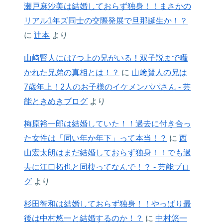
瀬戸麻沙美は結婚しておらず独身！！まさかの
リアル1年ズ同士の交際発展で旦那誕生か！？
に
辻本
より
山﨑賢人には7つ上の兄がいる！双子説まで囁
かれた兄弟の真相とは！？
に
山﨑賢人の兄は
7歳年上！2人のお子様のイケメンパパさん - 芸
能ときめきブログ
より
梅原裕一郎は結婚していた！！過去に付き合っ
た女性は「同い年か年下」って本当！？
に
西
山宏太朗はまだ結婚しておらず独身！！でも過
去に江口拓也と同棲ってなんで！？ - 芸能ブロ
グ
より
杉田智和は結婚しておらず独身！！やっぱり最
後は中村悠一と結婚するのか！？
に
中村悠一