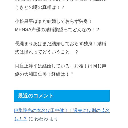
うきとの噂の真相は！？
小松昌平はまだ結婚しておらず独身！
MENSA声優の結婚願望ってどんなの！？
長縄まりあはまだ結婚しておらず独身！結婚
式は憧れってどういうこと！？
阿座上洋平は結婚している！お相手は同じ声
優の大和田仁美！経緯は！？
最近のコメント
伊集院光の本名は田中健！！過去には別の芸名
も！？
に
わわわ
より