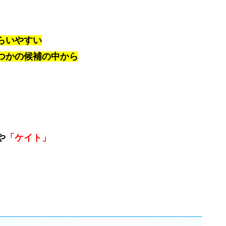
らいやすい
つかの候補の中から
や
「ケイト」