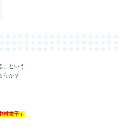
る、という
ょうか？
中村友子」