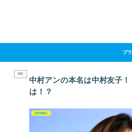
プラ
PR
中村アンの本名は中村友子！
は！？
女性芸能人