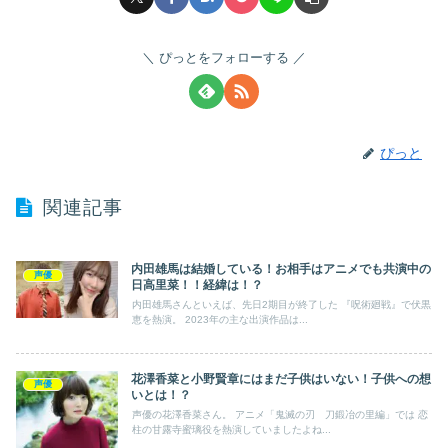
ぴっとをフォローする
ぴっと
関連記事
内田雄馬は結婚している！お相手はアニメでも共演中の
声優
日高里菜！！経緯は！？
内田雄馬さんといえば、先日2期目が終了した 『呪術廻戦』で伏黒
恵を熱演。 2023年の主な出演作品は...
花澤香菜と小野賢章にはまだ子供はいない！子供への想
声優
いとは！？
声優の花澤香菜さん。 アニメ「鬼滅の刃 刀鍛冶の里編」では 恋
柱の甘露寺蜜璃役を熱演していましたよね...