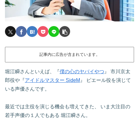
記事内に広告が含まれています。
堀江瞬さんといえば、『
僕の心のヤバイやつ
』
市川京太
郎役や『
アイドルマスター SideM
』
ピエール役を演じて
いる声優さんです。
最近では主役を演じる機会も増えてきた、
いま大注目の
若手声優の１人でもある
堀江瞬さん。