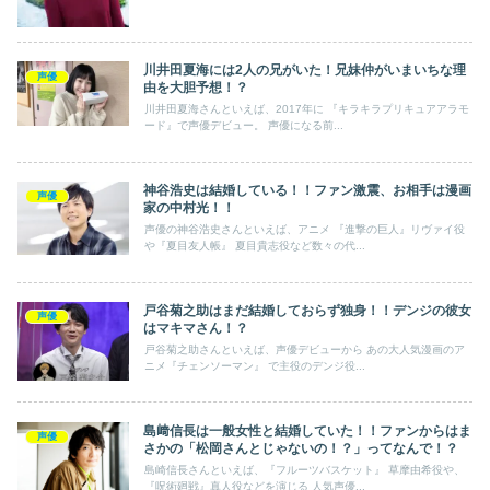
川井田夏海には2人の兄がいた！兄妹仲がいまいちな理
声優
由を大胆予想！？
川井田夏海さんといえば、2017年に 『キラキラプリキュアアラモ
ード』で声優デビュー。 声優になる前...
神谷浩史は結婚している！！ファン激震、お相手は漫画
声優
家の中村光！！
声優の神谷浩史さんといえば、アニメ 『進撃の巨人』リヴァイ役
や『夏目友人帳』 夏目貴志役など数々の代...
戸谷菊之助はまだ結婚しておらず独身！！デンジの彼女
声優
はマキマさん！？
戸谷菊之助さんといえば、声優デビューから あの大人気漫画のア
ニメ『チェンソーマン』 で主役のデンジ役...
島﨑信長は一般女性と結婚していた！！ファンからはま
声優
さかの「松岡さんとじゃないの！？」ってなんで！？
島崎信長さんといえば、『フルーツバスケット』 草摩由希役や、
『呪術廻戦』真人役などを演じる 人気声優...