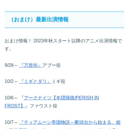
（おまけ）最新出演情報
おまけ情報！
2023年秋スタート以降のアニメ出演情報で
す。
9/28～
『万世街』
アブー役
10/2～
『ミギとダリ』
ミギ役
10/6～
『
アークナイツ【冬隠帰路/PERISH IN
FROST】
』ファウスト役
10/7～
『ティアムーン帝国物語～断頭台から始まる、姫