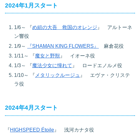
2024年1月スタート
1/6～
『
め組の大吾 救国のオレンジ
』 アルトーネ
ン響役
1/9～
『SHAMAN KING FLOWERS』
麻倉花役
1/11～
『
魔女と野獣
』 イオーネ役
1/3～
『
魔法少女に憧れて
』 ロードエノルメ役
1/10～
『
メタリックルージュ
』 エヴァ・クリステ
ラ役
2024年4月スタート
『
HIGHSPEED Étoile
』 浅河カナタ役