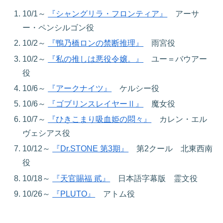
10/1～
『シャングリラ・フロンティア』
アーサ
ー・ペンシルゴン役
10/2～
『鴨乃橋ロンの禁断推理』
雨宮役
10/2～
『私の推しは悪役令嬢。』
ユー＝バウアー
役
10/6～
『アークナイツ』
ケルシー役
10/6～
『ゴブリンスレイヤーⅡ』
魔女役
10/7～
『ひきこまり吸血姫の悶々』
カレン・エル
ヴェシアス役
10/12～
『Dr.STONE 第3期』
第2クール 北東西南
役
10/18～
『天官賜福 貮』
日本語字幕版 霊文役
10/26～
『PLUTO』
アトム役