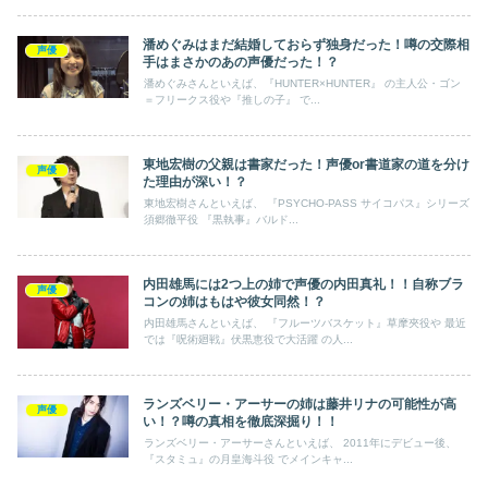
潘めぐみはまだ結婚しておらず独身だった！噂の交際相
声優
手はまさかのあの声優だった！？
潘めぐみさんといえば、『HUNTER×HUNTER』 の主人公・ゴン
＝フリークス役や『推しの子』 で...
東地宏樹の父親は書家だった！声優or書道家の道を分け
声優
た理由が深い！？
東地宏樹さんといえば、 『PSYCHO-PASS サイコパス』シリーズ
須郷徹平役 『黒執事』バルド...
内田雄馬には2つ上の姉で声優の内田真礼！！自称ブラ
声優
コンの姉はもはや彼女同然！？
内田雄馬さんといえば、 『フルーツバスケット』草摩夾役や 最近
では『呪術廻戦』伏黒恵役で大活躍 の人...
ランズベリー・アーサーの姉は藤井リナの可能性が高
声優
い！？噂の真相を徹底深掘り！！
ランズベリー・アーサーさんといえば、 2011年にデビュー後、
『スタミュ』の月皇海斗役 でメインキャ...