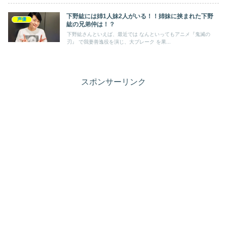
下野紘には姉1人妹2人がいる！！姉妹に挟まれた下野
声優
紘の兄弟仲は！？
下野紘さんといえば、最近では なんといってもアニメ『鬼滅の
刃』 で我妻善逸役を演じ、大ブレーク を果...
スポンサーリンク