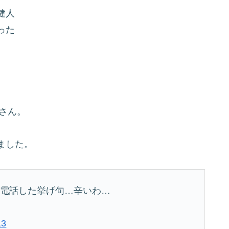
健人
った
人さん。
ました。
い電話した挙げ句…辛いわ…
13