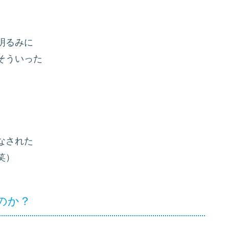
明るみに
そういった
なされた
笑）
のか？