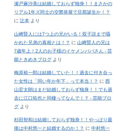
瀬戸麻沙美は結婚しておらず独身！！まさかの
リアル1年ズ同士の交際発展で旦那誕生か！？
に
辻本
より
山﨑賢人には7つ上の兄がいる！双子説まで囁
かれた兄弟の真相とは！？
に
山﨑賢人の兄は
7歳年上！2人のお子様のイケメンパパさん - 芸
能ときめきブログ
より
梅原裕一郎は結婚していた！！過去に付き合っ
た女性は「同い年か年下」って本当！？
に
西
山宏太朗はまだ結婚しておらず独身！！でも過
去に江口拓也と同棲ってなんで！？ - 芸能ブロ
グ
より
杉田智和は結婚しておらず独身！！やっぱり最
後は中村悠一と結婚するのか！？
に
中村悠一