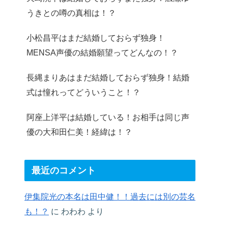
うきとの噂の真相は！？
小松昌平はまだ結婚しておらず独身！
MENSA声優の結婚願望ってどんなの！？
長縄まりあはまだ結婚しておらず独身！結婚
式は憧れってどういうこと！？
阿座上洋平は結婚している！お相手は同じ声
優の大和田仁美！経緯は！？
最近のコメント
伊集院光の本名は田中健！！過去には別の芸名
も！？
に
わわわ
より