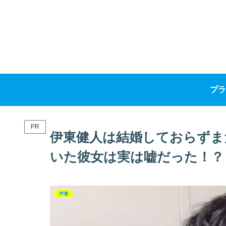
プラ
PR
伊東健人は結婚しておらずま
いた彼女は実は嘘だった！？
声優