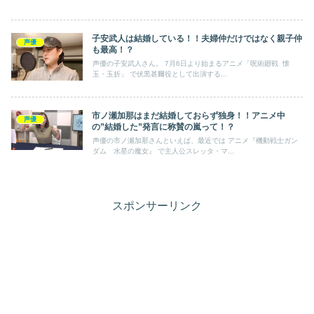
子安武人は結婚している！！夫婦仲だけではなく親子仲
声優
も最高！？
声優の子安武人さん。 7月6日より始まるアニメ「呪術廻戦 懐
玉・玉折」 で伏黒甚爾役として出演する...
市ノ瀬加那はまだ結婚しておらず独身！！アニメ中
声優
の”結婚した”発言に称賛の嵐って！？
声優の市ノ瀬加那さんといえば、最近では アニメ『機動戦士ガン
ダム 水星の魔女』 で主人公スレッタ・マ...
スポンサーリンク