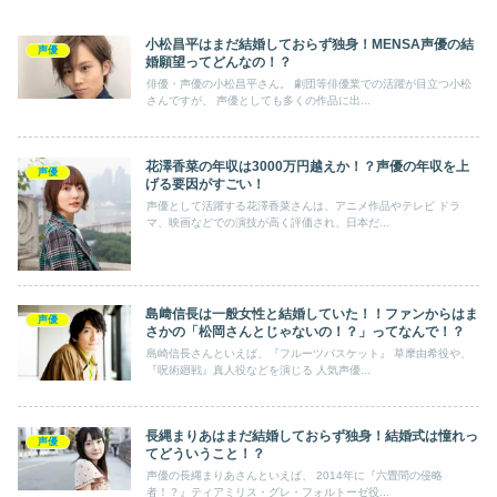
小松昌平はまだ結婚しておらず独身！MENSA声優の結
声優
婚願望ってどんなの！？
俳優・声優の小松昌平さん。 劇団等俳優業での活躍が目立つ小松
さんですが、 声優としても多くの作品に出...
花澤香菜の年収は3000万円越えか！？声優の年収を上
声優
げる要因がすごい！
声優として活躍する花澤香菜さんは、アニメ作品やテレビ ドラ
マ、映画などでの演技が高く評価され、日本だ...
島﨑信長は一般女性と結婚していた！！ファンからはま
声優
さかの「松岡さんとじゃないの！？」ってなんで！？
島崎信長さんといえば、『フルーツバスケット』 草摩由希役や、
『呪術廻戦』真人役などを演じる 人気声優...
長縄まりあはまだ結婚しておらず独身！結婚式は憧れっ
声優
てどういうこと！？
声優の長縄まりあさんといえば、 2014年に『六畳間の侵略
者！？』ティアミリス・グレ・フォルトーゼ役...